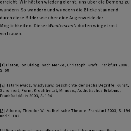
erreicht. Wir hätten wieder gelernt, uns über die Demenz zu
wundern. So wandern und wundern die Blicke staunend
durch diese Bilder wie über eine Augenweide der
Möglichkeiten. Dieser
Wunderschaft
dürfen wir getrost
vertrauen.
[1]
Platon, Ion Dialog, nach Menke, Christoph: Kraft. Frankfurt 2008,
S. 68
[2]
Tatarkiewicz, Wladyslaw: Geschichte der sechs Begriffe. Kunst,
Schönheit, Form, Kreatitivität, Mimesis, Ästhetisches Erlebnis,
Frankfurt/Main 2003, S. 194
[3]
Adorno, Theodor W.: Ästhetische Theorie. Frankfurt 2003, S. 194
und S. 182
[4]
Wer sehen will, was alles sich da zeigt, kann in mein Buch