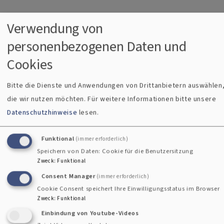
Bildrechte
Inge Jakob
Verwendung von
personenbezogenen Daten und
Cookies
Wie eingangs erwähnt: Auch Menschen ohne Demenz haben
teilgenommen. Eine von ihnen war
Inge Jakob.
Sie hat den
Bitte die Dienste und Anwendungen von Drittanbietern auswählen
Psalm 23 auf besondere Art umgesetzt. Da ist diese große
die wir nutzen möchten.
Für weitere Informationen bitte unsere
grüne Wiese, darüber eine blaue Farbzone (ein Fluss?), auf
Datenschutzhinweise
lesen.
der sich ein großer Baum erhebt. Neben dem Baum ein
Altar, bestückt mit einem Kreuz, einem Kelch. Und nun sehe
Funktional
(immer erforderlich)
ich: Auch die Zweige des Baumes öffnen sich wie ein Kelch,
Speichern von Daten: Cookie für die Benutzersitzung
bergen in sich das Grün der Blätter wie einen Trunk. So wird
Zweck
:
Funktional
die Natur selbst, über den gemalten Altar hinaus, zum
Consent Manager
(immer erforderlich)
Sinnbild für die Anwesenheit des Glaubens, wird zum ‚Haus
Cookie Consent speichert Ihre Einwilligungsstatus im Browser
des Herrn‘. Inge Jakob nannte ihr Bild ‚Hoffnung und Kraft‘.
Zweck
:
Funktional
Einbindung von Youtube-Videos