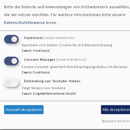
Bitte die Dienste und Anwendungen von Drittanbietern auswählen
die wir nutzen möchten.
Für weitere Informationen bitte unsere
Demenz und Kunst
Datenschutzhinweise
lesen.
Funktional
(immer erforderlich)
Speichern von Daten: Cookie für die Benutzersitzung
Zweck
:
Funktional
Consent Manager
(immer erforderlich)
Cookie Consent speichert Ihre Einwilligungsstatus im Browser
Zweck
:
Funktional
Einbindung von Youtube-Videos
Zugänge aus der Kunst können helfen, das Thema Demenz
Zeigt Videos von Youtube
Zweck
:
Eingebettete externe Inhalte
zu begreifen. Das gilt für beide Seiten: Menschen in der
Demenz, deren Erinnerungen künstlerisch Gestalt
Auswahl akzeptieren
Alle akzeptiere
annehmen, ebenso wie passiv Betroffene, die über das
Medium Kunst Zugang zur und besseres Verständnis der
Realisiert mit Klar
rätselhaften Welt der Demenz finden können.