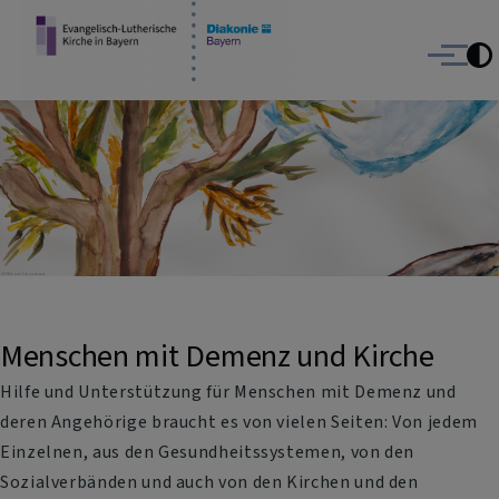
Menschen mit Demenz und Kirche
Direkt zum Inhalt
Angebote und Impulse der Evangelisch-Lutherischen Kirche in
Bayern und der Diakonie Bayern
Menü
Menschen mit Demenz und Kirche
Hilfe und Unterstützung für Menschen mit Demenz und
deren Angehörige braucht es von vielen Seiten: Von jedem
Einzelnen, aus den Gesundheitssystemen, von den
Sozialverbänden und auch von den Kirchen und den